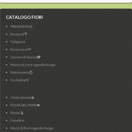
CATALOGO FIORI
PRIMAVERA🌼
Bouquet💐
Tulipani🌷
Rose rosse🌹
Corone di laurea🎓
Mazzo di rose a gambo lungo
Matrimonio💍
Orchidee🌸
Centrotavola�
FESTA DEL PAPA'❤️
Piante🪴
Funebre
Mazzi di fiori a gambo lungo