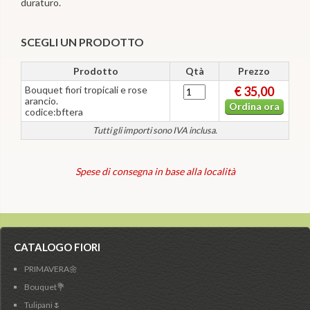
duraturo.
SCEGLI UN PRODOTTO
Prodotto
Qtà
Prezzo
Bouquet fiori tropicali e rose
€ 35,00
arancio.
Ordina ora
codice:bftera
Tutti gli importi sono IVA inclusa.
Spese di consegna in base alla località
CATALOGO FIORI
PRIMAVERA🌼
Bouquet💐
Tulipani🌷