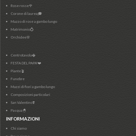
Rose rosse🌹
Corone di laurea🎓
Mazzo di rose a gambo lungo
Matrimonio💍
Orchidee🌸
Centrotavola�
FESTA DEL PAPA'❤️
Piante🪴
Funebre
Mazzi di fiori a gambo lungo
Composizioni particolari
San Valentino❣️
Pasqua🐣
INFORMAZIONI
Chi siamo