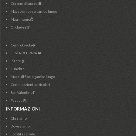
Corone di laurea🎓
Mazzo di rose a gambo lungo
Matrimonio💍
Orchidee🌸
Centrotavola�
FESTA DEL PAPA'❤️
Piante🪴
Funebre
Mazzi di fiori a gambo lungo
Composizioni particolari
San Valentino❣️
Pasqua🐣
INFORMAZIONI
Chi siamo
Dove siamo
Località servite