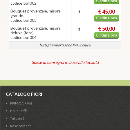
Ordina ora
codice:bpf002
Bouquet provenzale, misura
€ 45,00
grande.
Ordina ora
codice:bpf003
Bouquet provenzale, misura
€ 50,00
deluxe (foto).
Ordina ora
codice:bpf004
Tutti gli importi sono IVA inclusa.
Spese di consegna in base alla località
CATALOGO FIORI
PRIMAVERA🌼
Bouquet💐
Tulipani🌷
Rose rosse🌹