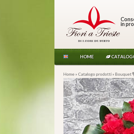
Conse
in pro
HOME
CATALOG
Home
»
Catalogo prodotti
»
Bouquet