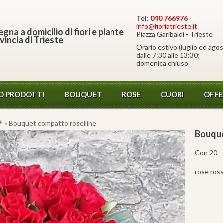
Tel:
040 766976
info@fioriatrieste.it
gna a domicilio di fiori e piante
Piazza Garibaldi - Trieste
vincia di Trieste
Orario estivo (luglio ed agos
dalle 7:30 alle 13:30;
domenica chiuso
O PRODOTTI
BOUQUET
ROSE
CUORI
OFFE
💐
» Bouquet compatto roselline
Bouque
Con 20
rose ross