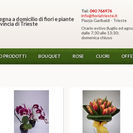
Tel:
040 766976
info@fioriatrieste.it
gna a domicilio di fiori e piante
Piazza Garibaldi - Trieste
vincia di Trieste
Orario estivo (luglio ed agos
dalle 7:30 alle 13:30;
domenica chiuso
O PRODOTTI
BOUQUET
ROSE
CUORI
OFFE