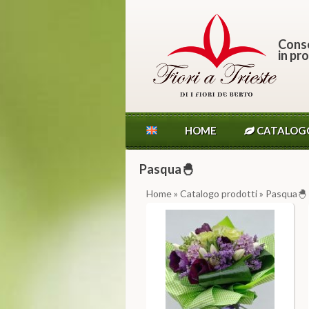
Conse
in pro
HOME
CATALOG
Pasqua🐣
Home
»
Catalogo prodotti
» Pasqua🐣