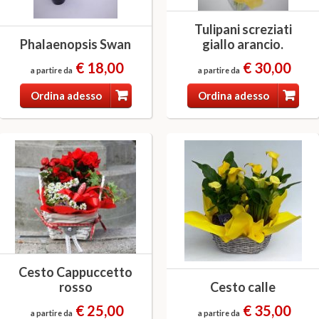
Tulipani screziati
Phalaenopsis Swan
giallo arancio.
€ 18,00
€ 30,00
a partire da
a partire da
Ordina adesso
Ordina adesso
Cesto Cappuccetto
rosso
Cesto calle
€ 25,00
€ 35,00
a partire da
a partire da