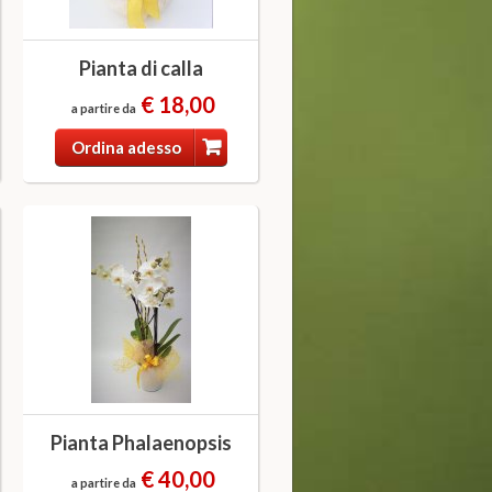
Pianta di calla
€ 18,00
a partire da
Ordina adesso
Pianta Phalaenopsis
€ 40,00
a partire da