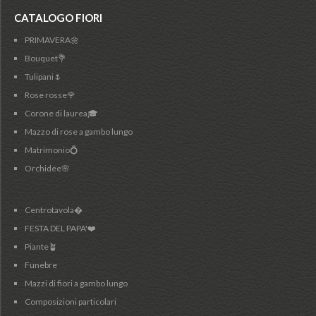
CATALOGO FIORI
PRIMAVERA🌼
Bouquet💐
Tulipani🌷
Rose rosse🌹
Corone di laurea🎓
Mazzo di rose a gambo lungo
Matrimonio💍
Orchidee🌸
Centrotavola�
FESTA DEL PAPA'❤️
Piante🪴
Funebre
Mazzi di fiori a gambo lungo
Composizioni particolari