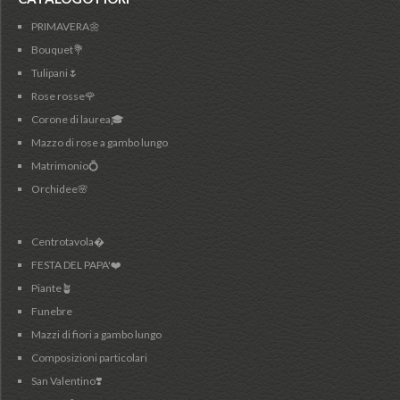
PRIMAVERA🌼
Bouquet💐
Tulipani🌷
Rose rosse🌹
Corone di laurea🎓
Mazzo di rose a gambo lungo
Matrimonio💍
Orchidee🌸
Centrotavola�
FESTA DEL PAPA'❤️
Piante🪴
Funebre
Mazzi di fiori a gambo lungo
Composizioni particolari
San Valentino❣️