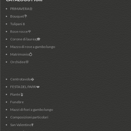
PRIMAVERA🌼
Bouquet💐
Tulipani🌷
Rose rosse🌹
Corone di laurea🎓
Mazzo di rose a gambo lungo
Matrimonio💍
Orchidee🌸
Centrotavola�
FESTA DEL PAPA'❤️
Piante🪴
Funebre
Mazzi di fiori a gambo lungo
Composizioni particolari
San Valentino❣️