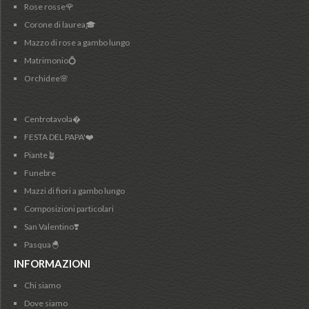
Rose rosse🌹
Corone di laurea🎓
Mazzo di rose a gambo lungo
Matrimonio💍
Orchidee🌸
Centrotavola�
FESTA DEL PAPA'❤️
Piante🪴
Funebre
Mazzi di fiori a gambo lungo
Composizioni particolari
San Valentino❣️
Pasqua🐣
INFORMAZIONI
Chi siamo
Dove siamo