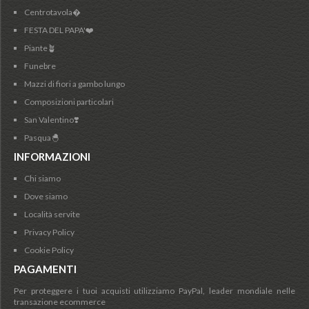
Centrotavola�
FESTA DEL PAPA'❤️
Piante🪴
Funebre
Mazzi di fiori a gambo lungo
Composizioni particolari
San Valentino❣️
Pasqua🐣
INFORMAZIONI
Chi siamo
Dove siamo
Località servite
Privacy Policy
Cookie Policy
PAGAMENTI
Per proteggere i tuoi acquisti utilizziamo PayPal, leader mondiale nelle
transazione ecommerce