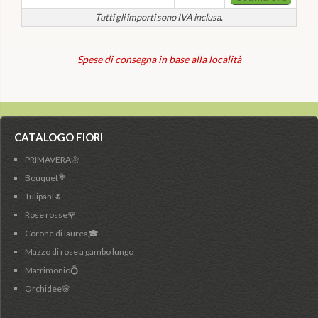
Tutti gli importi sono IVA inclusa.
Spese di consegna in base alla località
CATALOGO FIORI
PRIMAVERA🌼
Bouquet💐
Tulipani🌷
Rose rosse🌹
Corone di laurea🎓
Mazzo di rose a gambo lungo
Matrimonio💍
Orchidee🌸