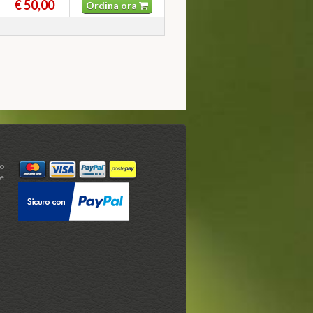
€ 50,00
Ordina ora
mo
e