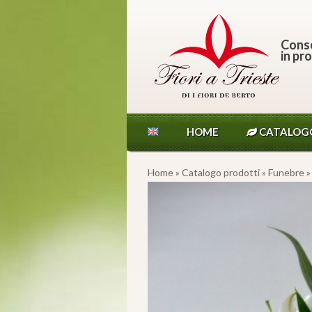
Conse
in pro
HOME
CATALOG
Home
»
Catalogo prodotti
»
Funebre
»