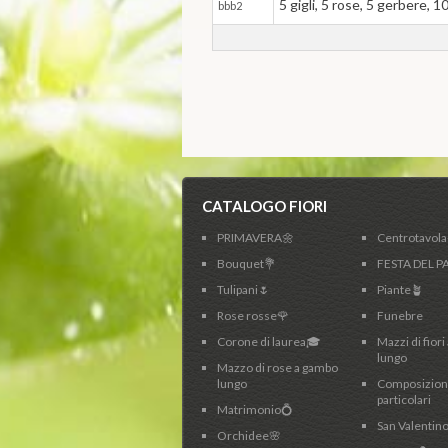
5 gigli, 5 rose, 5 gerbere, 1
bbb2
CATALOGO FIORI
PRIMAVERA🌼
Centrotavol
Bouquet💐
FESTA DEL P
Tulipani🌷
Piante🪴
Rose rosse🌹
Funebre
Corone di laurea🎓
Mazzi di fior
lungo
Mazzo di rose a gambo
lungo
Composizion
particolari
Matrimonio💍
San Valentino
Orchidee🌸