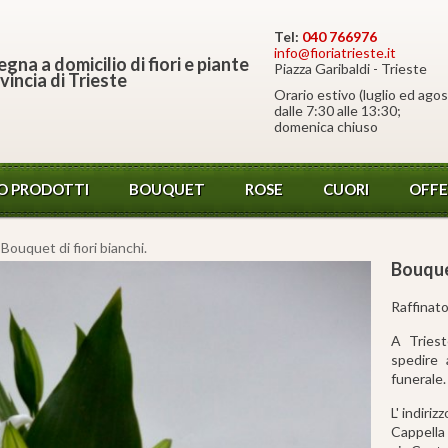
Tel:
040 766976
info@fioriatrieste.it
gna a domicilio di fiori e piante
Piazza Garibaldi - Trieste
vincia di Trieste
Orario estivo (luglio ed agos
dalle 7:30 alle 13:30;
domenica chiuso
O PRODOTTI
BOUQUET
ROSE
CUORI
OFFE
 Bouquet di fiori bianchi.
Bouquet
Raffinato
A Triest
spedire 
funerale.
L' indiriz
Cappella