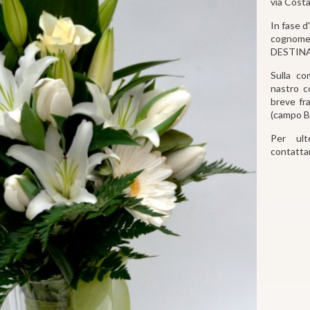
via Costa
In fase d
cogno
DESTINATA
Sulla co
nastro c
breve fr
(campo 
Per ult
contattar