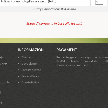
0 tulipani bianchi,foglie con vaso. (foto)
Tutti gli importi sono IVA inclusa
Spese di consegna in base alla località
INFORMAZIONI
PAGAMENTI
a�
Chi siamo
Per proteggere i tuoi acquisti utilizzia
PayPal, leader mondiale nell
APA'❤️
Dove siamo
transazione ecommerce
Località servite
Privacy Policy
i a gambo
Cookie Policy
i
❣️