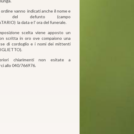
lunga.
' ordine vanno indicati anche il nome e
me del defunto (campo
RIO) la data e l' ora del funerale.
mposizione scelta viene apposto un
on scritta in oro ove compaiono una
ase di cordoglio e i nomi dei mittenti
BIGLIETTO).
eriori chiarimenti non esitate a
ci allo 040/766976.